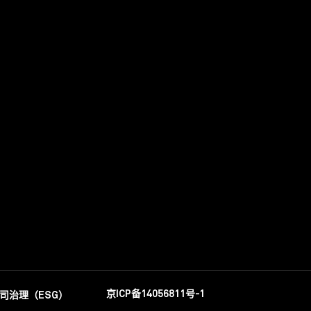
整个开发项目总面积
二期: 63,000平方米; 三
业中心
京ICP备14056811号-1
司治理（ESG）