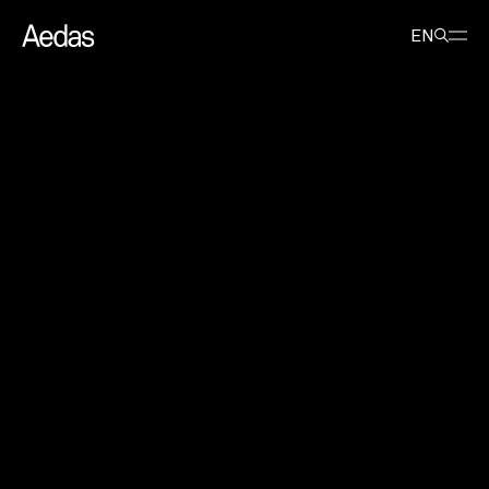
最新消息
新闻稿
由 Aedas Interiors 设计的 ACEN 斩获 2022 年 WIN 大奖
EN
由 Aedas Interiors 设计的 ACEN 斩
获 2022 年 WIN 大奖
2022年11月18日