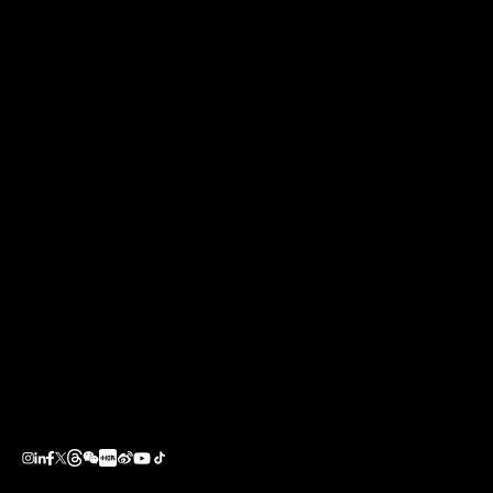
获得提名奖的五个项目包括：
无锡恒隆广场（中国无锡），由林静怡与David Clayton
设计（商业：购物）
广州朗豪酒店（中国广州），由Aedas的Andrew
Bromberg设计（酒店）
LAND体验中心（中国西安）（社区、文化、宗教及康
乐项目）
The Forum（香港），由纪达夫设计（商业：办公）
THR350（香港），由韦坚设计（住宅：低层）
香港建筑师学会主办的两岸四地建筑设计大奖旨在表彰中
国大陆、台湾、澳门及香港地区的杰出建筑设计作品。
分享