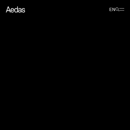
最新消息
新闻稿
Aedas 勇夺七项香港建筑师学会两岸四地建筑设计大奖
EN
Aedas 勇夺七项香港建筑师学会两
岸四地建筑设计大奖
2015年3月30日