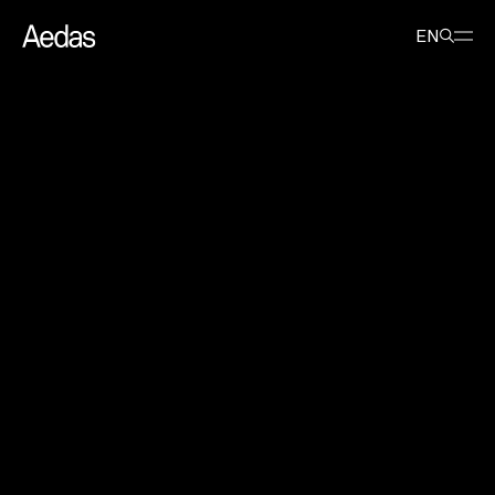
最新消息
新闻稿
由 Aedas 设计的砳建筑夺得 2019 年国际建筑大奖优胜奖
EN
由 Aedas 设计的砳建筑夺得 2019
年国际建筑大奖优胜奖
2019年7月19日