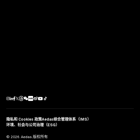
和深度的垂直铝板也可以控制射入室内的太阳光线。
国际建筑大奖是旨在表彰最新、最顶尖设计的荣誉最高、
最负盛名的卓越建筑奖项。这一年度奖项由 Chicago
Athenaeum: 建筑与设计博物馆、欧洲建筑艺术设计与城
市研究中心和大都会艺术出版社主办，向全球公众宣传国
际建筑与设计。获奖者由美国杰出的建筑师和教育家评选
得出。
分享
隐私和 Cookies 政策
Aedas综合管理体系（IMS）
环境、社会与公司治理（ESG）
© 2026. Aedas.版权所有