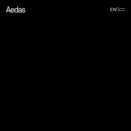
最新消
新闻
由 Aedas 打造的深圳传音大厦斩获 2024 年 Dezeen 设志大奖
息
稿
年度办公项目优胜奖
EN
由 Aedas 打造的深圳传音大厦斩获
2024 年 Dezeen 设志大奖年度办公
项目优胜奖
2024年12月19日