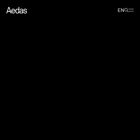
最新消息
新闻稿
Aedas 为中国郑州设计全新垂直城市空间体块
EN
Aedas 为中国郑州设计全新垂直城
市空间体块
2018年2月1日