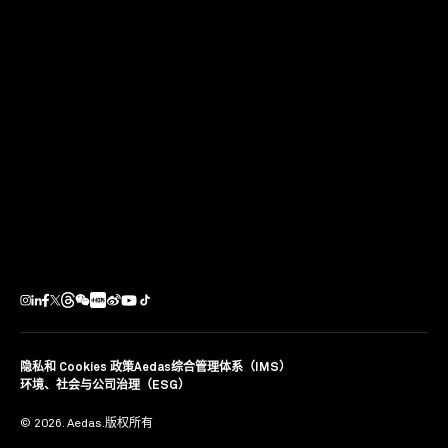
Aedas 全球设计董事江立文（Max Connop）在题为“英
国：香港贸易及投资的优先机会”的午间研讨会上，向香港
总商会的成员们解释了 Aedas 从香港进军中国大陆的工作
方式。
分享
隐私和 Cookies 政策
Aedas综合管理体系（IMS）
环境、社会与公司治理（ESG）
© 2026. Aedas.版权所有