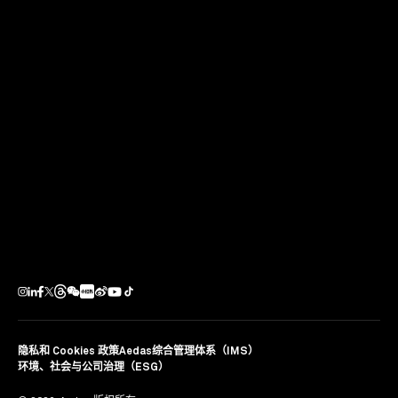
5. 深圳福田区红岭教育集团红树林校区
未来（方案）项目文化/教育优秀奖
主要设计人：陈川，执行董事；纪达夫，创始人及主席
「CREDAWARD地产设计大奖•中国」由地建师
（DJSER）发起于2014年，由中国最有影响力的学术代表
和TOP50强开发商总建筑师联袂担任评委，始终传播表彰
优秀项目前沿设计理念，引领未来城市发展之路，促进社
会可持续发展。
分享
隐私和 Cookies 政策
Aedas综合管理体系（IMS）
环境、社会与公司治理（ESG）