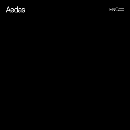
最新消息
新闻稿
Aedas 五项目斩获 2024 CREDAWARD 大奖
EN
Aedas 五项目斩获 2024
CREDAWARD 大奖
2024年7月15日