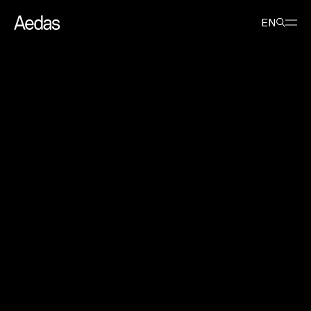
最新消息
活动
Aedas 第十五届全球设计峰会
EN
Aedas 第十五届全球设计峰会
2019年6月26日