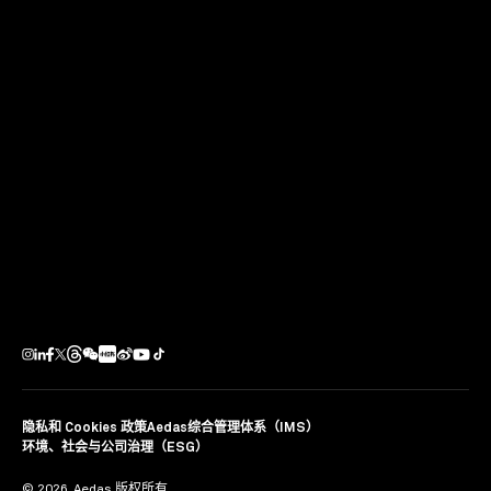
2019 年 3 月，来自全球多地的 15 位才华横溢的 Aedas
设计师们齐聚在英国科茨沃尔德举办的 Aedas 第十五届全
球设计峰会。与会者在峰会上组成设计团队，对三个正在
进行中的项目创造出具有实际效用及设计深度的创意解决
方案。
点击
此处
了解更多关于第十五届全球设计峰会信息！
分享
隐私和 Cookies 政策
Aedas综合管理体系（IMS）
环境、社会与公司治理（ESG）
© 2026. Aedas.版权所有