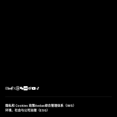
Aedas 中东区设计董事 Ignacio Gomez 于10月1日受邀出
席在迪拜举行的 Cityscape Global 大会，与其他行业领袖
一同参与了主题为“迎合Y世代：为千禧一代设计”的建筑
设计论坛，探讨了什么是千禧一代的真正需求，这对建筑
设计来说意味着什么，以及如何将对千禧一代的研究融入
美观且具功能性的建筑中。
分享
隐私和 Cookies 政策
Aedas综合管理体系（IMS）
环境、社会与公司治理（ESG）