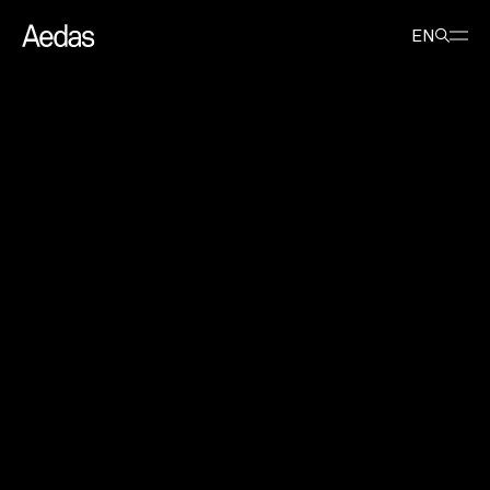
最新消息
活动
Aedas 受邀出席第二十七届当代中国建筑创作论坛并交流分享
EN
Aedas 受邀出席第二十七届当代中
国建筑创作论坛并交流分享
2024年4月9日