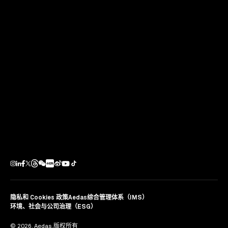
了解时代变革中城市发展和建筑市场的真正需求，擅长成
为新旧时空的平衡者和系统问题的解决者。
与此同时，在大湾区创作分会场，胡庆峰以《湾象更新
——Aedas 大湾区实践》为题发表主旨演讲，聚焦一系列
Aedas 深耕大湾区的经典项目和实践经验，深度剖析了
Aedas 视角下大湾区建筑发展的机遇与挑战。
分享
隐私和 Cookies 政策
Aedas综合管理体系（IMS）
环境、社会与公司治理（ESG）
© 2026. Aedas.版权所有