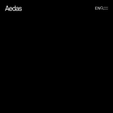
最新消息
新闻稿
Aedas 两项目再获 2019 年全球 RLI 大奖
EN
Aedas 两项目再获 2019 年全球 RLI
大奖
2019年4月4日