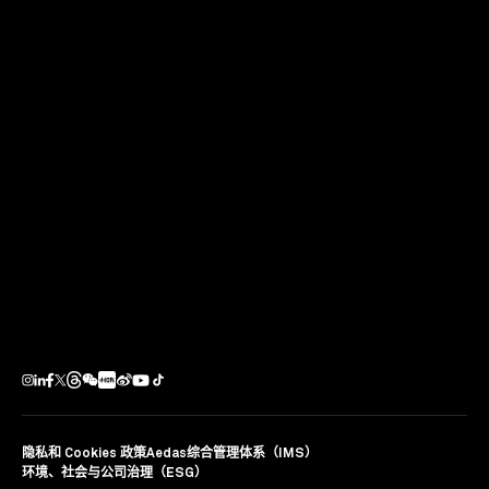
下一个项目
东莞虎门高铁枢纽核心区售楼处
展示中心
中国東莞
隐私和 Cookies 政策
Aedas综合管理体系（IMS）
环境、社会与公司治理（ESG）